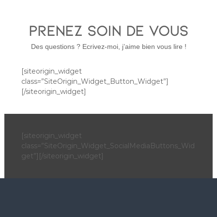
PRENEZ SOIN DE VOUS
Des questions ? Ecrivez-moi, j’aime bien vous lire !
[siteorigin_widget
class=”SiteOrigin_Widget_Button_Widget”]
[/siteorigin_widget]
[siteorigin_widget
class=”SiteOrigin_Widget_SocialMediaButtons_Wid
get”]
[/siteorigin_widget]