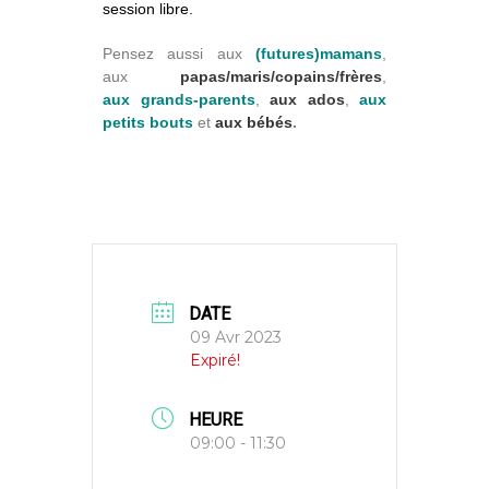
session libre.
Pensez aussi aux
(futures)mamans
,
aux
papas/maris/copains/frères
,
aux grands-parents
,
aux ados
,
aux
petits bouts
et
aux bébés
.
DATE
09 Avr 2023
Expiré!
HEURE
09:00 - 11:30