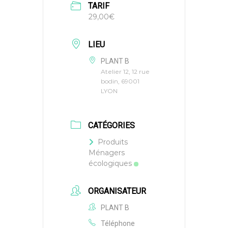
TARIF
29,00€
LIEU
PLANT B
Atelier 12, 12 rue
bodin, 69001
LYON
CATÉGORIES
Produits
Ménagers
écologiques
ORGANISATEUR
PLANT B
Téléphone