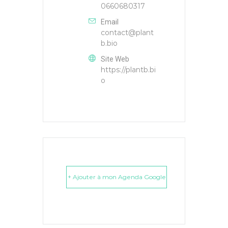
0660680317
Email
contact@plant
b.bio
Site Web
https://plantb.bi
o
+ Ajouter à mon Agenda Google