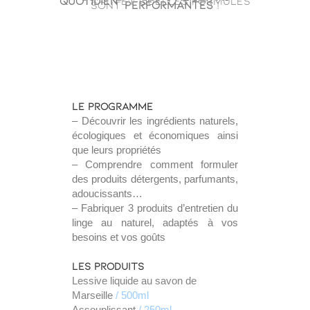
quotidien
et quelles formules
sont
performantes
!
Le programme
– Découvrir les ingrédients naturels,
écologiques et économiques ainsi
que leurs propriétés
– Comprendre comment formuler
des produits détergents, parfumants,
adoucissants…
– Fabriquer 3 produits d’entretien du
linge au naturel, adaptés à vos
besoins et vos goûts
Les produits
Lessive liquide au savon de
Marseille
/ 500ml
Assouplissant
/ 250ml