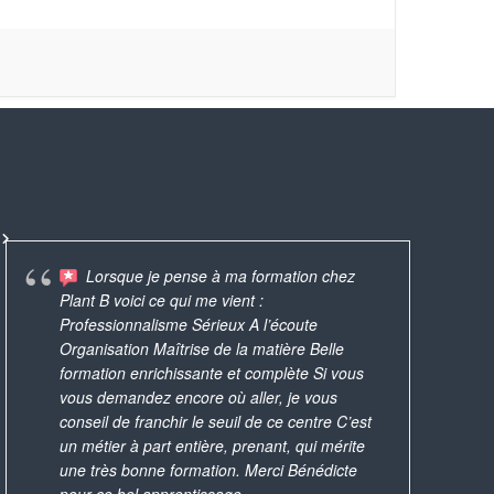
Lorsque je pense à ma formation chez
Foram oficinas bastante
Plant B voici ce qui me vient :
B. 
produtivas, realizadas de maneira profissional.
AMAZING!
Une expérience que j'ai
Professionnalisme Sérieux A l’écoute
pa
Vc tem antes de escolher os produtos que
custom t
iment appréciée et que je conseillerai à
avec Bénédicte q
Organisation Maîtrise de la matière Belle
les
quer fazer, para ela preparar o material e as
the best 
 amies ! Puis quel bonheur de repartir
rouge à lèvres
formation enrichissante et complète Si vous
trè
instruções. Eu Acabei
... read more
c un magnifique rouge à lèvres et un
produits natur
vous demandez encore où aller, je vous
av
nis safe, à partager avec sa famille !
pour s’offrir 
conseil de franchir le seuil de ce centre C’est
pl
un métier à part entière, prenant, qui mérite
par
KEMIE
une très bonne formation. Merci Bénédicte
DÉBORAH LAZZERINI-GÉNIN
12/11/2019