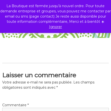
La Boutique est fermée jusqu’à nouvel ordre. Pour toute
PLANT B
demande entreprise et groupes, vous pouvez me contacter par
0
La nature offre, vous faites le reste !
email ou sms (page contact) Je reste aussi disponible pour
MENU
toute information complémentaire, Merci et à bientôt ☀️
Ignorer
MANDALAS4demiG
Laisser un commentaire
Votre adresse e-mail ne sera pas publiée.
Les champs
obligatoires sont indiqués avec
*
Commentaire
*