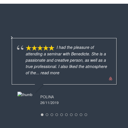
I had the pleasure of
attending a seminar with Benedicte. She is a
passionate and creative person, as well as a
vra
true professional. I also liked the atmosphere
mes
of the
... read more
ave
MARIE FRANCE
ver
19/06/2025
POLINA
26/11/2019