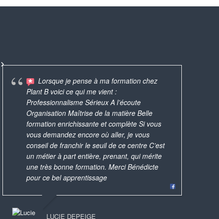
Lorsque je pense à ma formation chez
Foram oficinas bastante
Plant B voici ce qui me vient :
B. 
produtivas, realizadas de maneira profissional.
AMAZING!
Une expérience que j'ai
Professionnalisme Sérieux A l’écoute
pa
Vc tem antes de escolher os produtos que
custom t
iment appréciée et que je conseillerai à
avec Bénédicte q
Organisation Maîtrise de la matière Belle
les
quer fazer, para ela preparar o material e as
the best 
 amies ! Puis quel bonheur de repartir
rouge à lèvres
formation enrichissante et complète Si vous
trè
instruções. Eu Acabei
... read more
c un magnifique rouge à lèvres et un
produits natur
vous demandez encore où aller, je vous
av
nis safe, à partager avec sa famille !
pour s’offrir 
conseil de franchir le seuil de ce centre C’est
pl
un métier à part entière, prenant, qui mérite
par
KEMIE
une très bonne formation. Merci Bénédicte
DÉBORAH LAZZERINI-GÉNIN
12/11/2019
pour ce bel apprentissage
19/05/2025
LUCILE 
19/12/20
LUCIE DEPEIGE