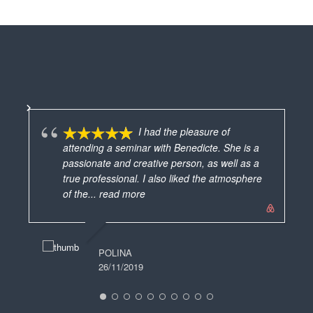
I had the pleasure of
attending a seminar with Benedicte. She is a
passionate and creative person, as well as a
vra
true professional. I also liked the atmosphere
mes
of the
... read more
ave
MARIE FRANCE
ver
19/06/2025
POLINA
26/11/2019