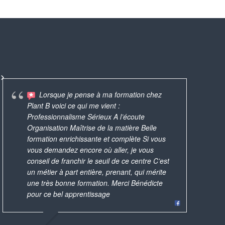
Lorsque je pense à ma formation chez
Foram oficinas bastante
Plant B voici ce qui me vient :
B. 
produtivas, realizadas de maneira profissional.
AMAZING!
Une expérience que j'ai
Professionnalisme Sérieux A l’écoute
pa
Vc tem antes de escolher os produtos que
custom t
iment appréciée et que je conseillerai à
avec Bénédicte q
Organisation Maîtrise de la matière Belle
les
quer fazer, para ela preparar o material e as
the best 
 amies ! Puis quel bonheur de repartir
rouge à lèvres
formation enrichissante et complète Si vous
trè
instruções. Eu Acabei
... read more
c un magnifique rouge à lèvres et un
produits natur
vous demandez encore où aller, je vous
av
nis safe, à partager avec sa famille !
pour s’offrir 
conseil de franchir le seuil de ce centre C’est
pl
un métier à part entière, prenant, qui mérite
par
KEMIE
une très bonne formation. Merci Bénédicte
DÉBORAH LAZZERINI-GÉNIN
12/11/2019
pour ce bel apprentissage
19/05/2025
LUCILE 
19/12/20