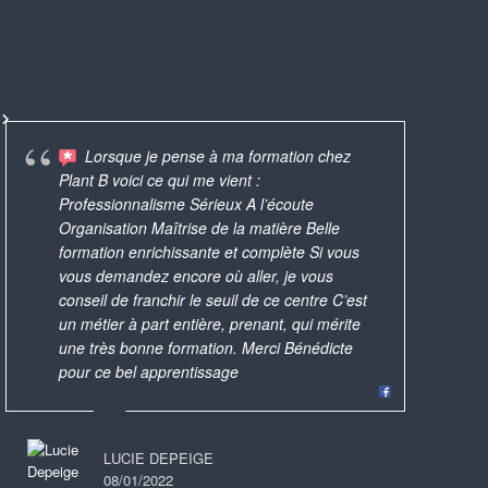
Lorsque je pense à ma formation chez
Foram oficinas bastante
Plant B voici ce qui me vient :
B. 
produtivas, realizadas de maneira profissional.
AMAZING!
Une expérience que j'ai
Professionnalisme Sérieux A l’écoute
pa
Vc tem antes de escolher os produtos que
custom t
iment appréciée et que je conseillerai à
avec Bénédicte q
Organisation Maîtrise de la matière Belle
les
quer fazer, para ela preparar o material e as
the best 
 amies ! Puis quel bonheur de repartir
rouge à lèvres
formation enrichissante et complète Si vous
trè
instruções. Eu Acabei
... read more
c un magnifique rouge à lèvres et un
produits natur
vous demandez encore où aller, je vous
av
nis safe, à partager avec sa famille !
pour s’offrir 
conseil de franchir le seuil de ce centre C’est
pl
un métier à part entière, prenant, qui mérite
par
KEMIE
une très bonne formation. Merci Bénédicte
DÉBORAH LAZZERINI-GÉNIN
12/11/2019
pour ce bel apprentissage
19/05/2025
LUCILE 
19/12/20
LUCIE DEPEIGE
08/01/2022