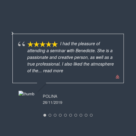
I had the pleasure of
attending a seminar with Benedicte. She is a
passionate and creative person, as well as a
vra
true professional. I also liked the atmosphere
mes
of the
... read more
ave
MARIE FRANCE
ver
19/06/2025
POLINA
26/11/2019