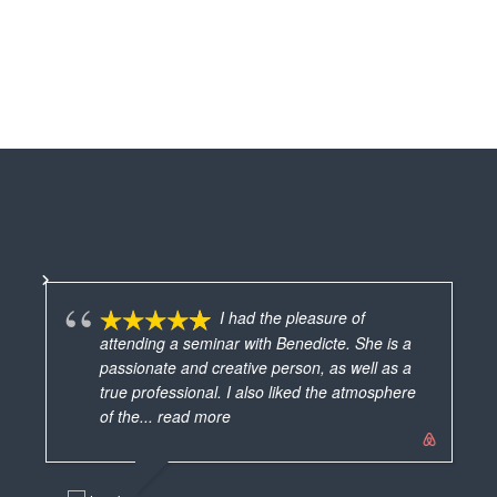
I had the pleasure of
attending a seminar with Benedicte. She is a
passionate and creative person, as well as a
vra
true professional. I also liked the atmosphere
mes
of the
... read more
ave
MARIE FRANCE
ver
19/06/2025