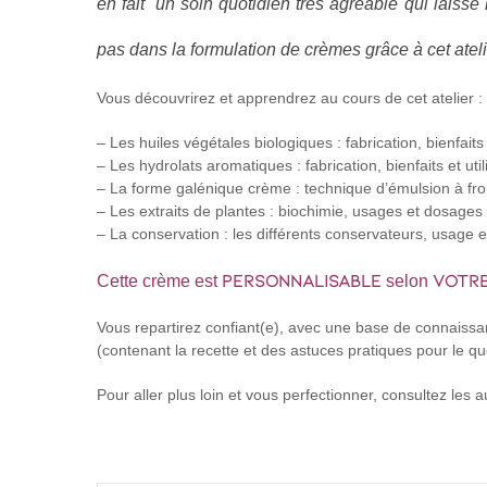
en fait un soin quotidien très agréable qui laisse
pas dans la formulation de crèmes grâce à cet atelie
Vous découvrirez et apprendrez au cours de cet atelier :
– Les huiles végétales biologiques : fabrication, bienfaits e
– Les hydrolats aromatiques : fabrication, bienfaits et util
– La forme galénique crème : technique d’émulsion à fro
– Les extraits de plantes : biochimie, usages et dosages
– La conservation : les différents conservateurs, usage e
personnalisable
VOTRE
Cette crème est
selon
Vous repartirez confiant(e), avec une base de connaissanc
(contenant la recette et des astuces pratiques pour le qu
Pour aller plus loin et vous perfectionner, consultez les 