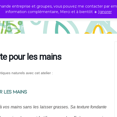
ande entreprise et groupes, vous pouvez me contacter par emai
information complémentaire, Merci et à bientôt ☀️
Ignorer
Professionnels
Ateliers
Consulta
our les mains
te pour les mains
iques naturels avec cet atelier :
r les mains
n à vos mains sans les laisser grasses. Sa texture fondante