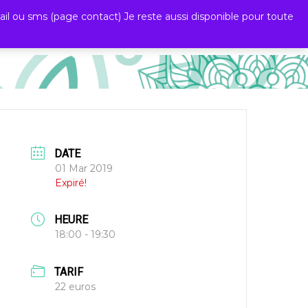
l ou sms (page contact) Je reste aussi disponible pour toute
0
tions
🗓️Calendrier
Contact
DATE
01 Mar 2019
Expiré!
HEURE
18:00 - 19:30
TARIF
22 euros