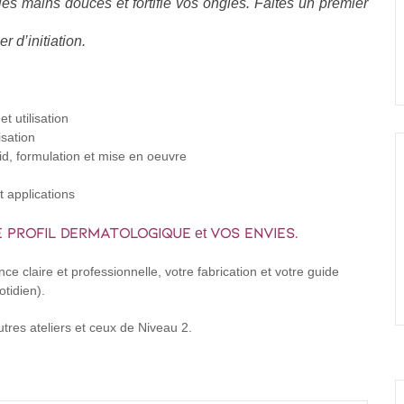
 les mains douces et fortifie vos ongles. Faites un premier
r d’initiation.
t utilisation
isation
id, formulation et mise en oeuvre
t applications
 PROFIL DERMATOLOGIQUE
vos envies.
et
e claire et professionnelle, votre fabrication et votre guide
otidien).
autres ateliers et ceux de Niveau 2.