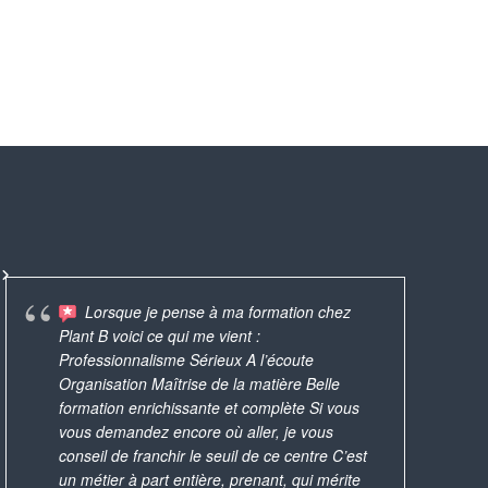
Lorsque je pense à ma formation chez
Foram oficinas bastante
Plant B voici ce qui me vient :
B. 
produtivas, realizadas de maneira profissional.
AMAZING!
Une expérience que j'ai
Professionnalisme Sérieux A l’écoute
pa
Vc tem antes de escolher os produtos que
custom t
iment appréciée et que je conseillerai à
avec Bénédicte q
Organisation Maîtrise de la matière Belle
les
quer fazer, para ela preparar o material e as
the best 
 amies ! Puis quel bonheur de repartir
rouge à lèvres
formation enrichissante et complète Si vous
trè
instruções. Eu Acabei
... read more
c un magnifique rouge à lèvres et un
produits natur
vous demandez encore où aller, je vous
av
nis safe, à partager avec sa famille !
pour s’offrir 
conseil de franchir le seuil de ce centre C’est
pl
un métier à part entière, prenant, qui mérite
par