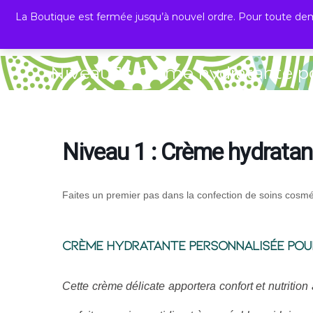
La Boutique est fermée jusqu’à nouvel ordre. Pour toute dem
PLANT B
La nature offre, vous faites le reste !
Niveau 1 : Crème hydratante p
Niveau 1 : Crème hydratan
Faites un premier pas dans la confection de soins cosmét
Crème hydratante Personnalisée pou
Cette crème délicate apportera confort et nutritio