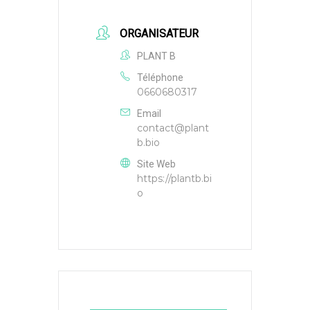
ORGANISATEUR
PLANT B
Téléphone
0660680317
Email
contact@plant
b.bio
Site Web
https://plantb.bi
o