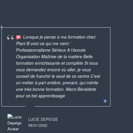
Lorsque je pense à ma formation chez
Foram oficinas bastante
Plant B voici ce qui me vient :
B. 
produtivas, realizadas de maneira profissional.
AMAZING!
Une expérience que j'ai
Professionnalisme Sérieux A l’écoute
pa
Vc tem antes de escolher os produtos que
custom t
iment appréciée et que je conseillerai à
avec Bénédicte q
Organisation Maîtrise de la matière Belle
les
quer fazer, para ela preparar o material e as
the best 
 amies ! Puis quel bonheur de repartir
rouge à lèvres
formation enrichissante et complète Si vous
trè
instruções. Eu Acabei
... read more
c un magnifique rouge à lèvres et un
produits natur
vous demandez encore où aller, je vous
av
nis safe, à partager avec sa famille !
pour s’offrir 
conseil de franchir le seuil de ce centre C’est
pl
un métier à part entière, prenant, qui mérite
par
KEMIE
une très bonne formation. Merci Bénédicte
DÉBORAH LAZZERINI-GÉNIN
12/11/2019
pour ce bel apprentissage
19/05/2025
LUCILE 
19/12/20
LUCIE DEPEIGE
08/01/2022