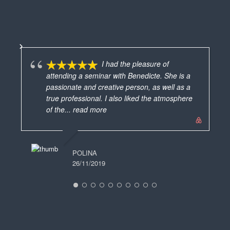
I had the pleasure of
attending a seminar with Benedicte. She is a
passionate and creative person, as well as a
vra
true professional. I also liked the atmosphere
mes
of the
... read more
ave
MARIE FRANCE
ver
19/06/2025
POLINA
26/11/2019