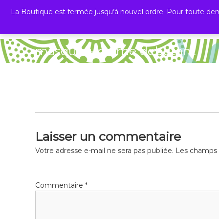
La Boutique est fermée jusqu’à nouvel ordre. Pour toute dem
PLANT B
La nature offre, vous faites le reste !
masque + creme debutant
Laisser un commentaire
Votre adresse e-mail ne sera pas publiée.
Les champs o
Commentaire
*