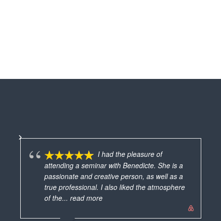
I had the pleasure of
attending a seminar with Benedicte. She is a
passionate and creative person, as well as a
vra
true professional. I also liked the atmosphere
mes
of the
... read more
ave
MARIE FRANCE
ver
19/06/2025